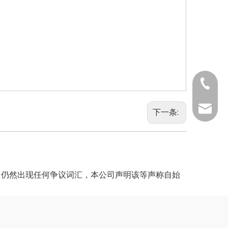
0731-8
0731-88
info@h
下一条:
中仍然出现任何争议词汇，本公司声明该等声称自始