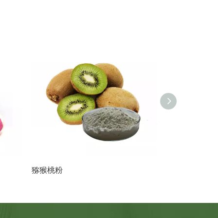
猕猴桃粉
雪莲果粉