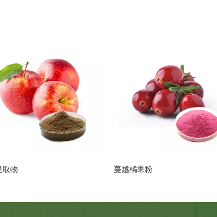
提取物
蔓越橘果粉