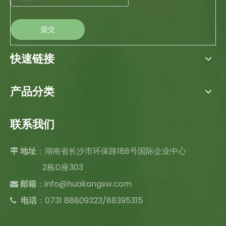
提交
快速链接
产品分类
联系我们
：湖南省长沙市环保路188号国际企业中心

地址
2栋D座303
：
info@huakangsw.com

邮箱
电话
：0731 88809323/88395315
