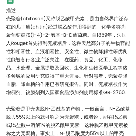
描述
壳聚糖(chitosan)又称脱乙酰甲壳素，是由自然界广泛存
在的几丁质(chitin)经过脱乙酰作用得到的，化学名称为
聚葡萄糖胺(1-4)-2-氨基-B-D葡萄糖。自1859年，法国
人Rouget首先得到壳聚糖后，这种天然高分子的生物官能
性和相容性、血液相容性、安全性、微生物降解性等优良
性能被各行各业广泛关注，在医药、食品、化工、化妆
品、水处理、金属提取及回收、生化和生物医学工程等诸
多领域的应用研究取得了重大进展。针对患者，壳聚糖降
血脂、降血糖的作用已有研究报告。同时，壳聚糖被作为
增稠剂、被膜剂列入国家食品添加剂使用标准GB-2760.
壳聚糖是甲壳素脱N-乙酰基的产物，一般而言，N-乙酰基
脱去55%以上的就可称之为壳聚糖，或者说，能在1%乙酸
或1%盐酸中溶解1%的脱乙酰甲壳素，这种脱乙酰甲壳素被
称之为壳聚糖。事实上，N-脱乙酰度为55%以上的甲壳