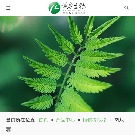
当前所在位置:
首页
»
产品中心
»
植物提取物
»
肉苁
蓉