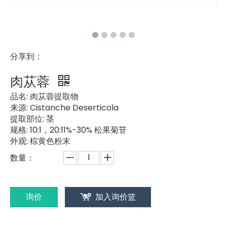
分享到：
肉苁蓉
品名:
肉苁蓉提取物
来源:
Cistanche Deserticola
提取部位:
茎
规格:
10:1，20:11%-30% 松果菊苷
外观:
棕黄色粉末
数量：
询价
加入询价篮