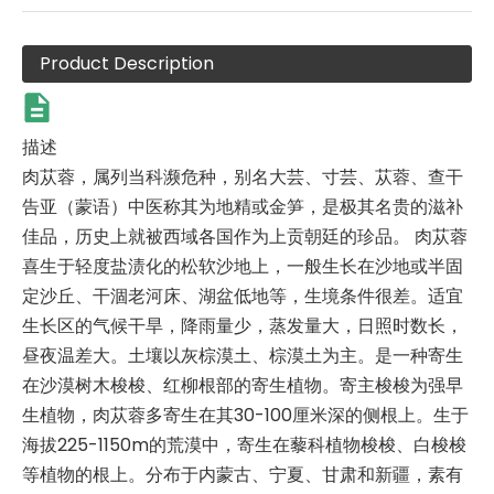
Product Description
描述
肉苁蓉，属列当科濒危种，别名大芸、寸芸、苁蓉、查干
告亚（蒙语）中医称其为地精或金笋，是极其名贵的滋补
佳品，历史上就被西域各国作为上贡朝廷的珍品。 肉苁蓉
喜生于轻度盐渍化的松软沙地上，一般生长在沙地或半固
定沙丘、干涸老河床、湖盆低地等，生境条件很差。适宜
生长区的气候干旱，降雨量少，蒸发量大，日照时数长，
昼夜温差大。土壤以灰棕漠土、棕漠土为主。是一种寄生
在沙漠树木梭梭、红柳根部的寄生植物。寄主梭梭为强早
生植物，肉苁蓉多寄生在其30-100厘米深的侧根上。生于
海拔225-1150m的荒漠中，寄生在藜科植物梭梭、白梭梭
等植物的根上。分布于内蒙古、宁夏、甘肃和新疆，素有