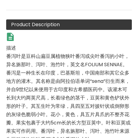
Product Description
描述
番泻叶是豆科山扁豆属植物狭叶番泻或尖叶番泻的小叶，
异名旃那叶、泻叶、泡竹叶，英文名FOLIUM SENNAE。
番泻是一种生长在印度，巴基斯坦，中国南部和其它众多
地方的灌木。其名称是由阿拉伯语单词“sena”衍生而来，
并自9世纪以来便用于古印度和古希腊医药中。该灌木可
长到大约两英尺高，长着绿色的茎干，豆荚和黄色铲状外
形的叶子。其互生叶为常绿，具四至五对披针状或倒卵形
的灰绿色脆弱小叶。花小，黄色，具五片具爪的不整齐花
瓣。果实包裹于大约5cm长的长方型豆荚中。叶和豆荚或
果实可作药用。番泻叶，异名旃那叶、泻叶、泡竹叶来源