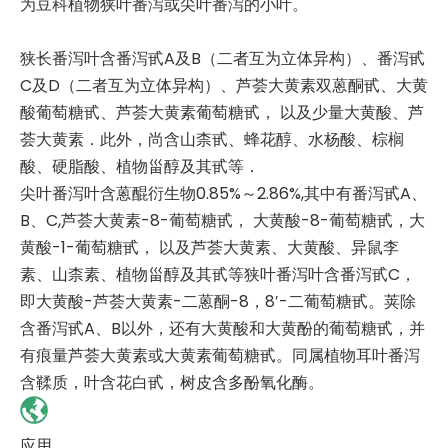
为豆科植物狭叶番泻或尖叶番泻的小叶。
狭长番泻叶含番泻甙A及B（二者互为立体异构）、番泻甙
C及D（二者互为立体异构）、芦荟大黄素双蒽酮甙、大黄
酸葡萄糖甙、芦荟大黄素葡萄糖甙， 以及少量大黄酸、芦
荟大黄素．此外，尚含山柰甙、蜂花醇、水杨酸、棕榈
酸、硬脂酸、植物甾醇及其甙等．
尖叶番泻叶含蒽醌衍生物0.85%～2.86%,其中有番泻甙A、
B、C,芦荟大黄素-8-葡萄糖甙， 大黄酸-8-葡萄糖甙，大
黄酸-1-葡萄糖甙， 以及芦荟大黄素、大黄酸、异鼠李
素、山柰素、植物甾醇及其甙等狭叶番泻叶含番泻甙C，
即大黄酸-芦荟大黄素-二蒽酮-8，8′-二葡萄糖甙。荚除
含番泻甙A、B以外，还有大黄酸和大黄酚的葡萄糖甙，并
有痕量芦荟大黄素或大黄素葡萄糖甙。同属植物耳叶番泻
含鞣质，叶含花白甙，树皮含多酚氧化酶。
应用