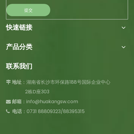
提交
快速链接
产品分类
联系我们
：湖南省长沙市环保路188号国际企业中心

地址
2栋D座303
：
info@huakangsw.com

邮箱
电话
：0731 88809323/88395315
