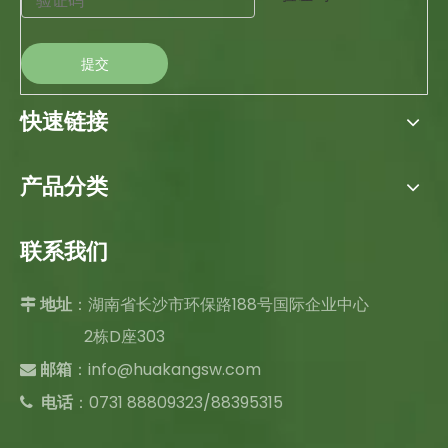
提交
快速链接
产品分类
联系我们
：湖南省长沙市环保路188号国际企业中心

地址
2栋D座303
：
info@huakangsw.com

邮箱
电话
：0731 88809323/88395315
