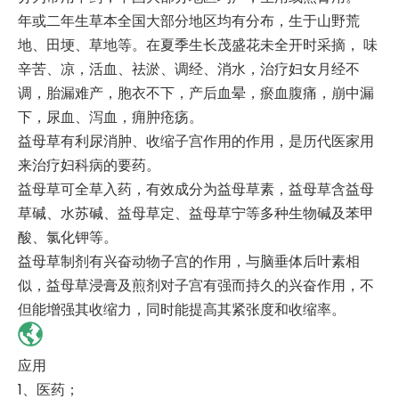
年或二年生草本全国大部分地区均有分布，生于山野荒
地、田埂、草地等。在夏季生长茂盛花未全开时采摘， 味
辛苦、凉，活血、祛淤、调经、消水，治疗妇女月经不
调，胎漏难产，胞衣不下，产后血晕，瘀血腹痛，崩中漏
下，尿血、泻血，痈肿疮疡。
益母草有利尿消肿、收缩子宫作用的作用，是历代医家用
来治疗妇科病的要药。
益母草可全草入药，有效成分为益母草素，益母草含益母
草碱、水苏碱、益母草定、益母草宁等多种生物碱及苯甲
酸、氯化钾等。
益母草制剂有兴奋动物子宫的作用，与脑垂体后叶素相
似，益母草浸膏及煎剂对子宫有强而持久的兴奋作用，不
但能增强其收缩力，同时能提高其紧张度和收缩率。
应用
1、医药；