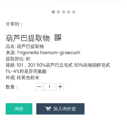
分享到：
葫芦巴提取物
品名:
葫芦巴提取物
来源:
Trigonella foenum-graecum
提取部位:
籽
规格:
10:1，20:1 50%葫芦巴总皂甙 50%呋喃固醇皂甙
1%-4%羟基异亮氨酸
外观:
棕黄色粉末
数量：
询价
加入询价篮