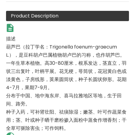
Product Description
描述
葫芦巴（拉丁学名：Trigonella foenum-graecum
L.），是豆科胡卢巴属植物胡卢巴的习称，也作胡芦巴。
一年生草本植物。高30-80厘米，根系发达，茎直立，羽
状三出复叶，叶柄平展。花无梗，萼筒状，花冠黄白色或
淡黄色，子房线形，荚果圆筒状，种子长圆状卵形。花期
4-7月，果期7-9月。
分布于中国、地中海东岸、喜马拉雅地区等地，生于田
间、路旁。
种子入药，可补肾壮阳、祛痰除湿；嫩茎、叶可作蔬菜食
用；茎、叶或种子晒干磨粉掺入面粉中蒸食作增香剂；干
全草可驱除害虫；可作饲料。