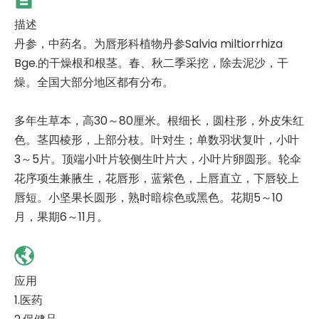
描述
丹参，中药名。为唇形科植物丹参Salvia miltiorrhiza
Bge.的干燥根和根茎。春、秋二季采挖，除去泥沙，干
燥。全国大部分地区都有分布。
多年生草本，高30～80厘米。根细长，圆柱形，外皮朱红
色。茎四棱形，上部分枝。叶对生；单数羽状复叶，小叶
3～5片。顶端小叶片较侧生叶片大，小叶片卵圆形。轮伞
花序项生兼腋生，花唇形，蓝紫色，上唇直立，下唇较上
唇短。小坚果长圆形，熟时暗棕色或黑色。花期5～10
月，果期6～11月。
应用
1.医药