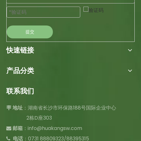
提交
快速链接
产品分类
联系我们
：湖南省长沙市环保路188号国际企业中心

地址
2栋D座303
：
info@huakangsw.com

邮箱
电话
：0731 88809323/88395315
