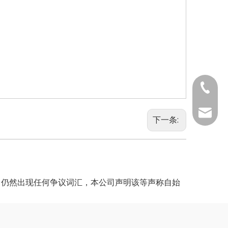
0731-8
0731-88
info@h
下一条:
中仍然出现任何争议词汇，本公司声明该等声称自始