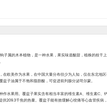
一种蔷薇科悬钩子属的木本植物，是一种水果，果实味道酸甜，植株的
。
，在欧美作为水果，在中国大量分布但少为人知，仅在东北地区
覆盆子油属于不饱和脂肪酸，可促进前列腺分泌苛尔蒙。
种作水果用。覆盆子果实含有相当丰富的维生素A、维生素C、钙
，能提供209.3千焦的热量。覆盆子能有效缓解心绞痛等心血管