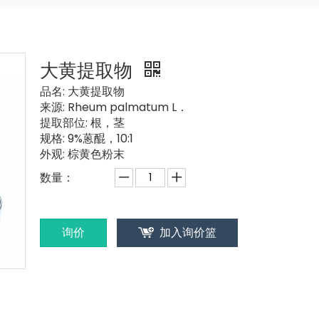
大黄提取物
品名:
大黄提取物
来源:
Rheum palmatum L．
提取部位:
根，茎
规格:
9%蒽醌，10:1
外观:
棕黄色粉末
数量：
询价
加入询价篮