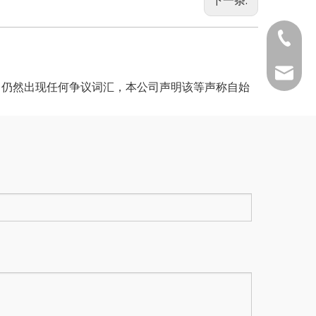
下一条:
0731-8
0731-88
info@h
中仍然出现任何争议词汇，本公司声明该等声称自始