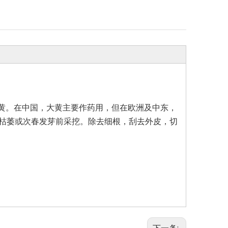
大黄。在中国，大黄主要作药用，但在欧洲及中东，
枯萎或次春发芽前采挖。除去细根，刮去外皮，切