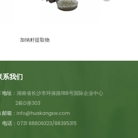
加纳籽提取物
西兰花提取物
联系我们
：湖南省长沙市环保路188号国际企业中心

地址
2栋D座303
：
info@huakangsw.com

邮箱
电话
：0731 88809323/88395315
