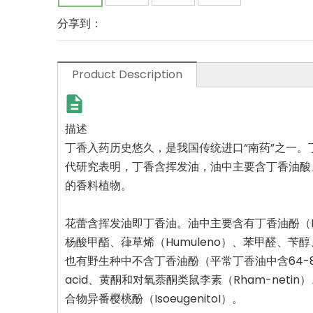
分享到：
Product Description
描述
丁香入药历史悠久，是我国传统进口“南药”之一
代研究表明，丁香含挥发油，油中主要含丁香油酸
的香料植物。
花蕾含挥发油即丁香油。油中主要含有丁香油酚（Euge
杨酸甲酯、葎草烯（Humuleno）、苯甲醛、苄醇、
也有野生种中不含丁香油酚（平常丁香油中含64-85%
acid、黄酮和对氧萘酮类鼠李素（Rham-netin）
合物异番樱桃酚（IsoeugenitoI）。