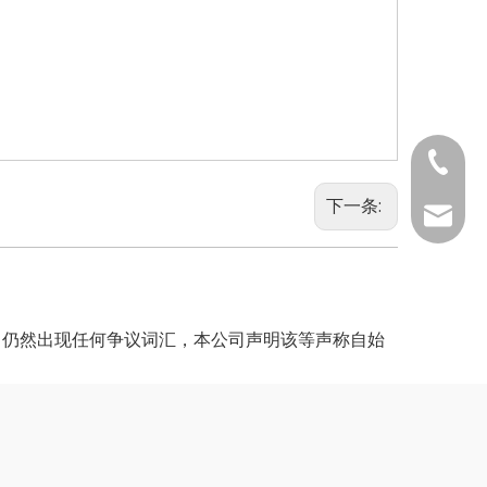
0731-8
下一条:
0731-88
info@h
中仍然出现任何争议词汇，本公司声明该等声称自始