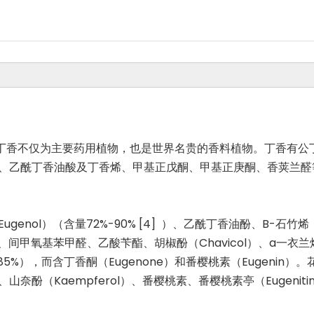
。丁香不仅为主要药用植物，也是世界名贵的香料植物。丁香有公
、乙酰丁香油酸及丁香烯、甲基正戊酮、甲基正庚酮、香荚兰醛
nol）（含量72%-90% [4] ）、乙酰丁香油酚、B-石竹烯（
间甲氧基苯甲醛、乙酸苄酯、胡椒酚（Chavicol）、a一衣兰烯（
），而含丁香酮（Eugenone）和番樱桃素（Eugenin）。花
、山奈酚（Kaempferol）、番樱桃素、番樱桃素亭（Eugeniti