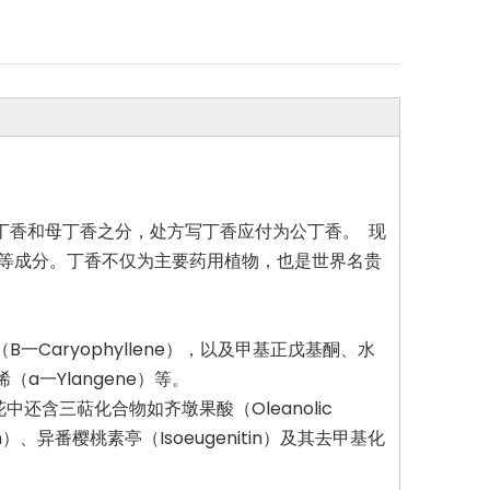
丁香和母丁香之分，处方写丁香应付为公丁香。 现
等成分。丁香不仅为主要药用植物，也是世界名贵
B一Caryophyllene），以及甲基正戊基酮、水
a一Ylangene）等。
中还含三萜化合物如齐墩果酸（Oleanolic
n）、异番樱桃素亭（Isoeugenitin）及其去甲基化