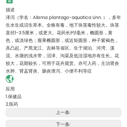
描述
泽泻（学名：Alisma plantago-aquatica Linn. ），多年
生水生或沼生草本。全株有毒，地下块茎毒性较大。块茎
直径1-3.5厘米，或更大。花药长约1毫米，椭圆形，黄
色，或淡绿色；瘦果椭圆形，或近矩圆形，种子紫褐色，
具凸起。产黑龙江、吉林等省区。生于湖泊、河湾、溪
流、水塘的浅水带，沼泽、沟渠及低洼湿地亦有生长。花
较大，花期较长，可用于花卉观赏。亦可入药，主治肾炎
水肿、肾盂肾炎、肠炎泄泻、小便不利等症
应用
1.保健品
2.医药
上一条:
下一条: