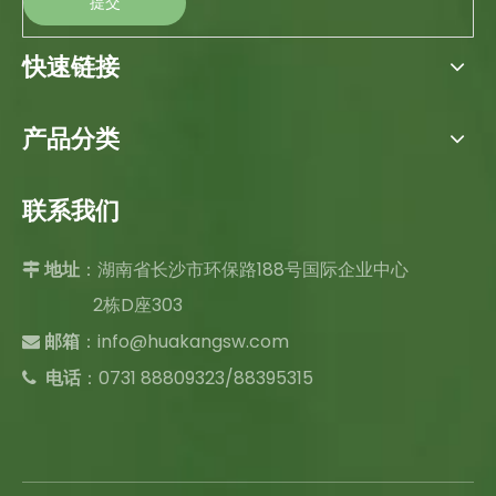
提交
快速链接
产品分类
联系我们
：湖南省长沙市环保路188号国际企业中心

地址
2栋D座303
：
info@huakangsw.com

邮箱
电话
：0731 88809323/88395315
