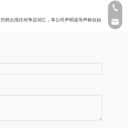
0731-8
中仍然出现任何争议词汇，本公司声明该等声称自始
0731-88
info@h