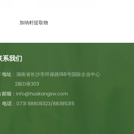
加纳籽提取物
西兰花提取物
联系我们
：湖南省长沙市环保路188号国际企业中心

地址
2栋D座303
：
info@huakangsw.com

邮箱
电话
：0731 88809323/88395315
