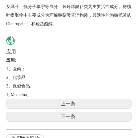
及其苷、低分子单宁等成分，裂环烯醚萜类为主要活性成分。橄榄
叶提取物中主要成分为环烯醚萜类苦涩物质，其活性的为橄榄苦甙
Oleuropein ）和羟基酪醇。
应用
应用
:
1、医药；
2、化妆品;
3、保健食品.
1, Medicina;
上一条:
下一条: