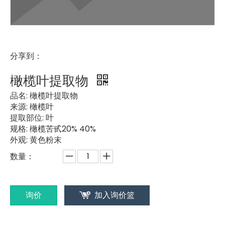
分享到：
橄榄叶提取物
品名:
橄榄叶提取物
来源:
橄榄叶
提取部位:
叶
规格:
橄榄苦甙20% 40%
外观:
黄色粉末
数量：
询价
加入询价篮